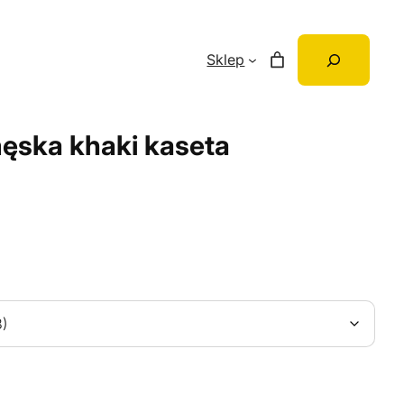
Szukaj
Sklep
ęska khaki kaseta