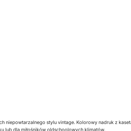
k
a
m
ę
s
k
a
k
h
a
k
i
k
a
s
e
t
nach niepowtarzalnego stylu vintage. Kolorowy nadruk z ka
a
ku lub dla miłośników oldschoolowych klimatów.