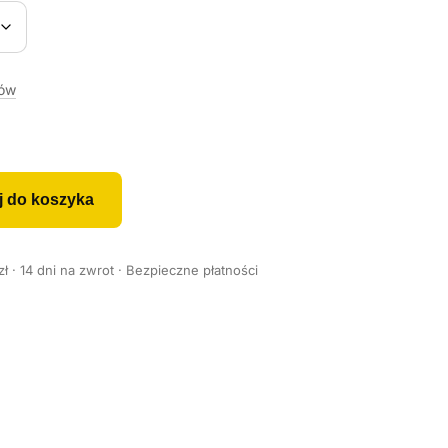
rów
j do koszyka
 · 14 dni na zwrot · Bezpieczne płatności