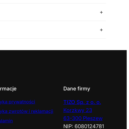
+
+
ormacje
Dane firmy
tyka prywatności
TIZO Sp. z o. o.
Korzkwy 23
tyka zwrotów i reklamacji
63-300 Pleszew
ulamin
NIP: 6080124781