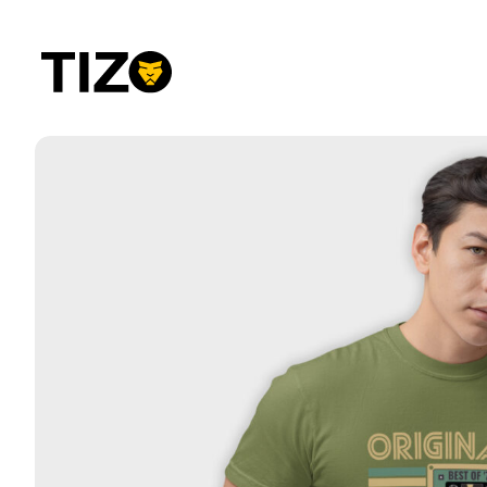
Przejdź
do
treści