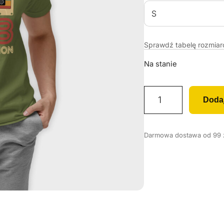
Sprawdź tabelę rozmia
Na stanie
i
Doda
l
o
ś
Darmowa dostawa od 99 zł
ć
K
o
s
z
u
l