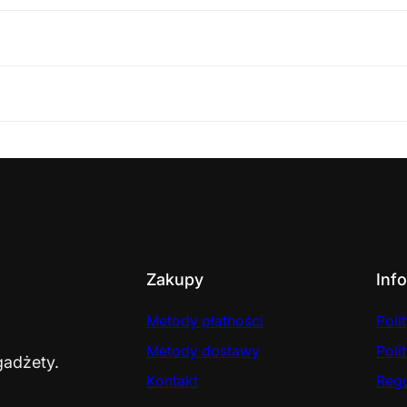
Zakupy
Inf
Metody płatności
Poli
Metody dostawy
Poli
gadżety.
Kontakt
Reg