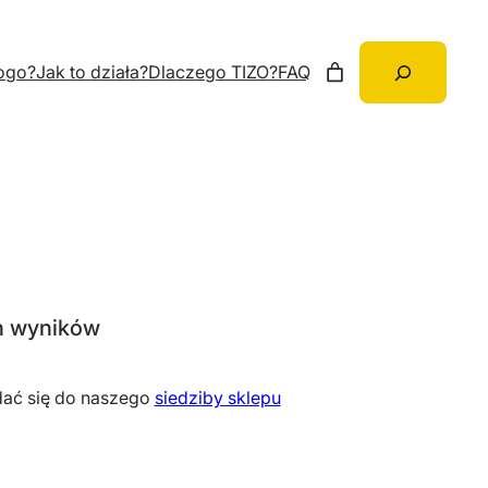
Szukaj
ogo?
Jak to działa?
Dlaczego TIZO?
FAQ
h wyników
dać się do naszego
siedziby sklepu