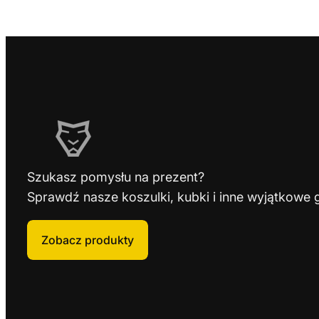
u
k
t
ó
w
Szukasz pomysłu na prezent?
Sprawdź nasze koszulki, kubki i inne wyjątkowe 
Zobacz produkty