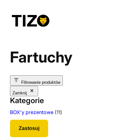
Przejdź
do
treści
Fartuchy
Filtrowanie produktów
Zamknij
Kategorie
1
BOX'y prezentowe
11
1
p
r
Zastosuj
o
d