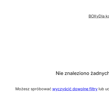
BOXy
Dla k
Nie znaleziono żadnyc
Możesz spróbować
wyczyścić dowolne filtry
lub u