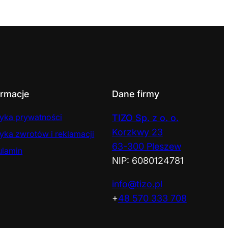
ormacje
Dane firmy
tyka prywatności
TIZO Sp. z o. o.
Korzkwy 23
tyka zwrotów i reklamacji
63-300 Pleszew
ulamin
NIP: 6080124781
info@tizo.pl
+
48 570 333 708