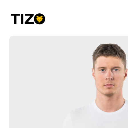
Przejdź
do
treści