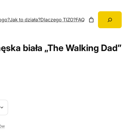
Szukaj
ogo?
Jak to działa?
Dlaczego TIZO?
FAQ
ęska biała „The Walking Dad”
rów