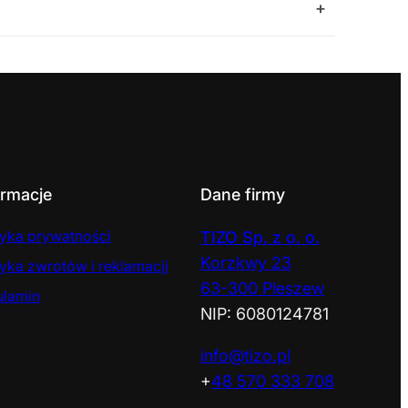
+
ormacje
Dane firmy
tyka prywatności
TIZO Sp. z o. o.
Korzkwy 23
tyka zwrotów i reklamacji
63-300 Pleszew
ulamin
NIP: 6080124781
info@tizo.pl
+
48 570 333 708