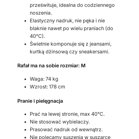
prześwituje, idealna do codziennego
a
noszenia.
Elastyczny nadruk, nie pęka i nie
blaknie nawet po wielu praniach (do
40°C).
Świetnie komponuje się z jeansami,
kurtką dżinsową czy sneakersami.
Rafał ma na sobie rozmiar: M
Waga: 74 kg
Wzrost: 178 cm
Pranie i pielęgnacja
Prać na lewej stronie, max 40°C.
Nie stosować wybielaczy.
Prasować nadruk od wewnątrz.
Nie polecamy suszenia w suszarce