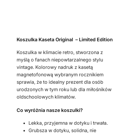
l
k
a
m
ę
Koszulka Kaseta Original – Limited Edition
s
k
Koszulka w klimacie retro, stworzona z
a
myślą o fanach niepowtarzalnego stylu
k
vintage. Kolorowy nadruk z kasetą
h
magnetofonową wybranym rocznikiem
a
sprawia, że to idealny prezent dla osób
k
urodzonych w tym roku lub dla miłośników
i
oldschoolowych klimatów.
k
a
Co wyróżnia nasze koszulki?
s
Lekka, przyjemna w dotyku i trwała.
e
Grubsza w dotyku, solidna, nie
t