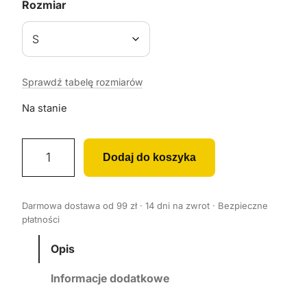
Rozmiar
Sprawdź tabelę rozmiarów
Na stanie
i
Dodaj do koszyka
l
o
ś
Darmowa dostawa od 99 zł · 14 dni na zwrot · Bezpieczne
ć
płatności
K
o
Opis
s
Informacje dodatkowe
z
u