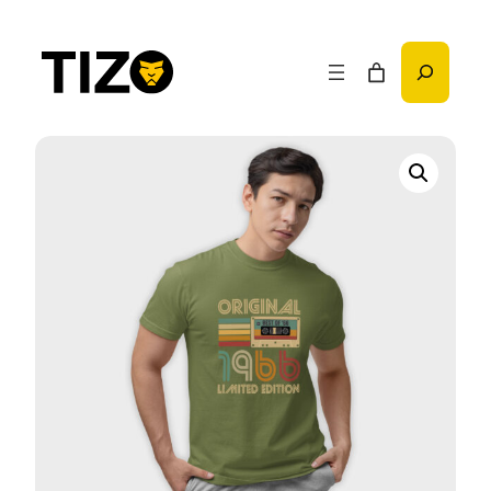
Przejdź
do
Szukaj
treści