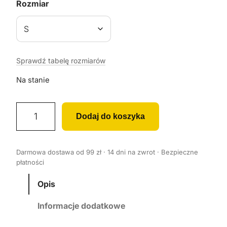
Rozmiar
Sprawdź tabelę rozmiarów
Na stanie
i
Dodaj do koszyka
l
o
ś
Darmowa dostawa od 99 zł · 14 dni na zwrot · Bezpieczne
ć
płatności
K
o
Opis
s
Informacje dodatkowe
z
u