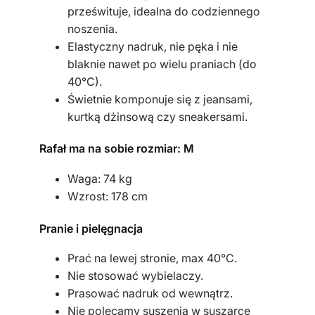
prześwituje, idealna do codziennego
a
noszenia.
Elastyczny nadruk, nie pęka i nie
blaknie nawet po wielu praniach (do
40°C).
Świetnie komponuje się z jeansami,
kurtką dżinsową czy sneakersami.
Rafał ma na sobie rozmiar: M
Waga: 74 kg
Wzrost: 178 cm
Pranie i pielęgnacja
Prać na lewej stronie, max 40°C.
Nie stosować wybielaczy.
Prasować nadruk od wewnątrz.
Nie polecamy suszenia w suszarce