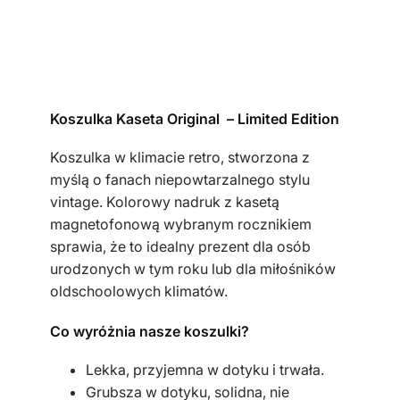
l
k
a
m
ę
Koszulka Kaseta Original – Limited Edition
s
k
Koszulka w klimacie retro, stworzona z
a
myślą o fanach niepowtarzalnego stylu
k
vintage. Kolorowy nadruk z kasetą
h
magnetofonową wybranym rocznikiem
a
sprawia, że to idealny prezent dla osób
k
urodzonych w tym roku lub dla miłośników
i
oldschoolowych klimatów.
k
a
Co wyróżnia nasze koszulki?
s
Lekka, przyjemna w dotyku i trwała.
e
Grubsza w dotyku, solidna, nie
t