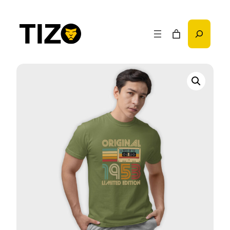
Przejdź
do
Szukaj
treści