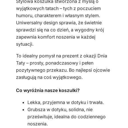
Stylowa koszulka stworzona z myślą o
s
wyjątkowych tatach – tych z poczuciem
k
humoru, charakterem i własnym stylem.
a
Uniwersalny design sprawia, że świetnie
c
sprawdzi się na co dzień, a wygodny krój
z
zapewnia komfort noszenia w każdej
a
sytuacji.
r
n
To idealny pomysł na prezent z okazji Dnia
a
Taty – prosty, ponadczasowy i pełen
"
pozytywnego przekazu. Bo najlepsi ojcowie
N
zasługują na coś wyjątkowego.
a
Co wyróżnia nasze koszulki?
j
l
Lekka, przyjemna w dotyku i trwała.
e
Grubsza w dotyku, solidna, nie
p
prześwituje, idealna do codziennego
s
noszenia.
z