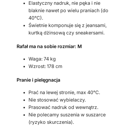
Elastyczny nadruk, nie pęka i nie
y
blaknie nawet po wielu praniach (do
T
40°C).
a
Świetnie komponuje się z jeansami,
t
kurtką dżinsową czy sneakersami.
a
"
Rafał ma na sobie rozmiar: M
Waga: 74 kg
Wzrost: 178 cm
Pranie i pielęgnacja
Prać na lewej stronie, max 40°C.
Nie stosować wybielaczy.
Prasować nadruk od wewnątrz.
Nie polecamy suszenia w suszarce
(ryzyko skurczenia).