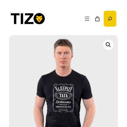
Przejdź
do
Szukaj
treści