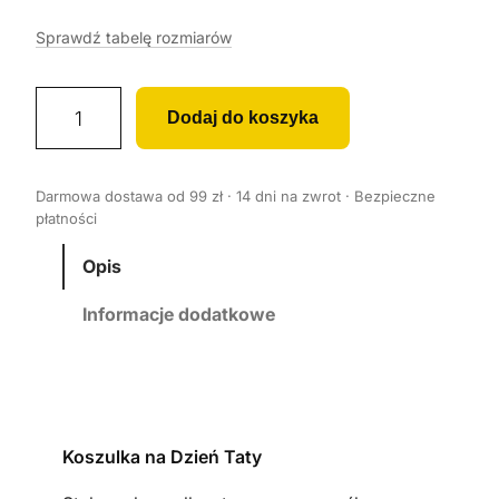
Sprawdź tabelę rozmiarów
i
Dodaj do koszyka
l
o
ś
Darmowa dostawa od 99 zł · 14 dni na zwrot · Bezpieczne
ć
płatności
K
o
Opis
s
Informacje dodatkowe
z
u
l
k
a
Koszulka na Dzień Taty
m
ę