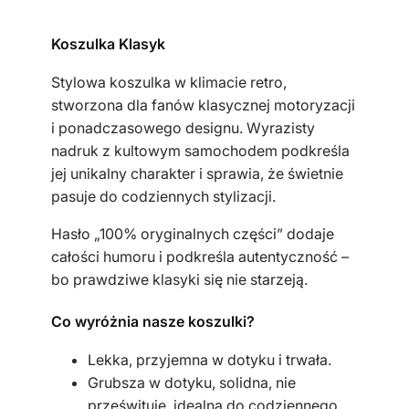
k
a
Koszulka Klasyk
m
ę
Stylowa koszulka w klimacie retro,
s
stworzona dla fanów klasycznej motoryzacji
k
i ponadczasowego designu. Wyrazisty
a
nadruk z kultowym samochodem podkreśla
c
jej unikalny charakter i sprawia, że świetnie
z
pasuje do codziennych stylizacji.
a
r
Hasło „100% oryginalnych części” dodaje
n
całości humoru i podkreśla autentyczność –
a
bo prawdziwe klasyki się nie starzeją.
M
Co wyróżnia nasze koszulki?
a
l
Lekka, przyjemna w dotyku i trwała.
u
Grubsza w dotyku, solidna, nie
c
prześwituje, idealna do codziennego