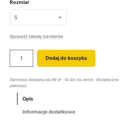
Rozmiar
Sprawdź tabelę rozmiarów
i
Dodaj do koszyka
l
o
ś
Darmowa dostawa od 99 zł · 14 dni na zwrot · Bezpieczne
ć
płatności
K
o
Opis
s
Informacje dodatkowe
z
u
l