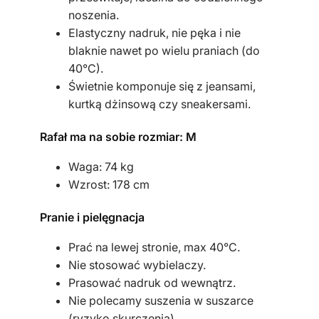
h
noszenia.
Elastyczny nadruk, nie pęka i nie
blaknie nawet po wielu praniach (do
40°C).
Świetnie komponuje się z jeansami,
kurtką dżinsową czy sneakersami.
Rafał ma na sobie rozmiar: M
Waga: 74 kg
Wzrost: 178 cm
Pranie i pielęgnacja
Prać na lewej stronie, max 40°C.
Nie stosować wybielaczy.
Prasować nadruk od wewnątrz.
Nie polecamy suszenia w suszarce
(ryzyko skurczenia).