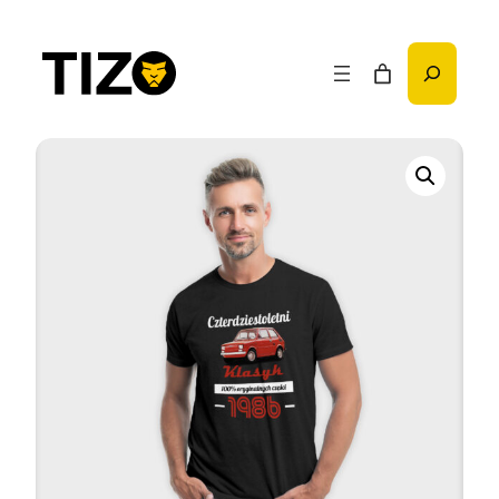
Przejdź
do
Szukaj
treści