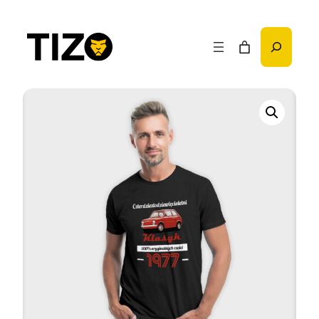
Przejdź
do
Szukaj
treści