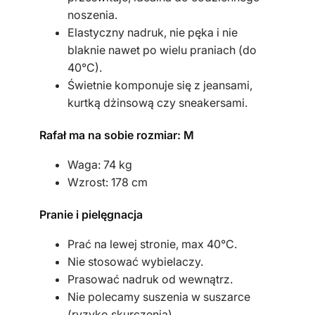
h
noszenia.
Elastyczny nadruk, nie pęka i nie
blaknie nawet po wielu praniach (do
40°C).
Świetnie komponuje się z jeansami,
kurtką dżinsową czy sneakersami.
Rafał ma na sobie rozmiar: M
Waga: 74 kg
Wzrost: 178 cm
Pranie i pielęgnacja
Prać na lewej stronie, max 40°C.
Nie stosować wybielaczy.
Prasować nadruk od wewnątrz.
Nie polecamy suszenia w suszarce
(ryzyko skurczenia).