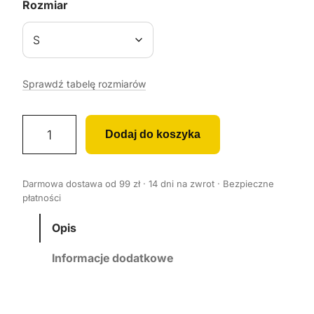
Rozmiar
Sprawdź tabelę rozmiarów
i
Dodaj do koszyka
l
o
ś
Darmowa dostawa od 99 zł · 14 dni na zwrot · Bezpieczne
ć
płatności
K
o
Opis
s
Informacje dodatkowe
z
u
l