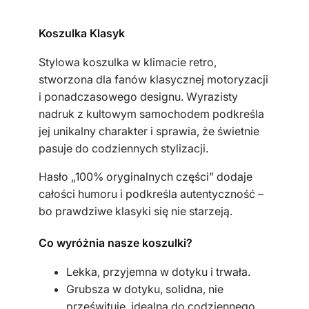
k
a
Koszulka Klasyk
m
ę
Stylowa koszulka w klimacie retro,
s
stworzona dla fanów klasycznej motoryzacji
k
i ponadczasowego designu. Wyrazisty
a
nadruk z kultowym samochodem podkreśla
c
jej unikalny charakter i sprawia, że świetnie
z
pasuje do codziennych stylizacji.
a
r
Hasło „100% oryginalnych części” dodaje
n
całości humoru i podkreśla autentyczność –
a
bo prawdziwe klasyki się nie starzeją.
M
Co wyróżnia nasze koszulki?
a
l
Lekka, przyjemna w dotyku i trwała.
u
Grubsza w dotyku, solidna, nie
c
prześwituje, idealna do codziennego