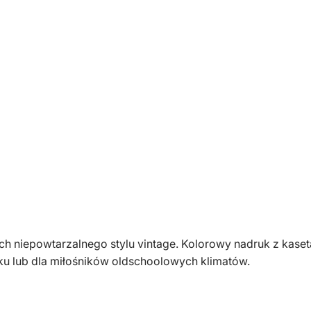
m
ę
s
k
a
c
z
a
r
n
a
k
a
s
nach niepowtarzalnego stylu vintage. Kolorowy nadruk z ka
e
ku lub dla miłośników oldschoolowych klimatów.
t
a