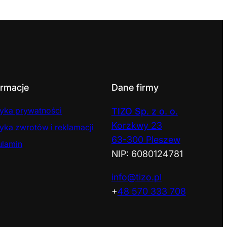
ormacje
Dane firmy
tyka prywatności
TIZO Sp. z o. o.
Korzkwy 23
tyka zwrotów i reklamacji
63-300 Pleszew
ulamin
NIP: 6080124781
info@tizo.pl
+
48 570 333 708