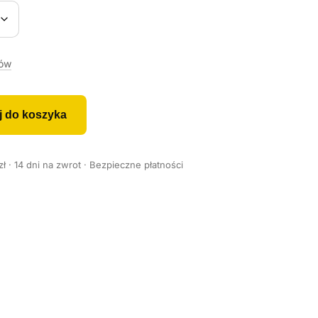
rów
j do koszyka
 · 14 dni na zwrot · Bezpieczne płatności