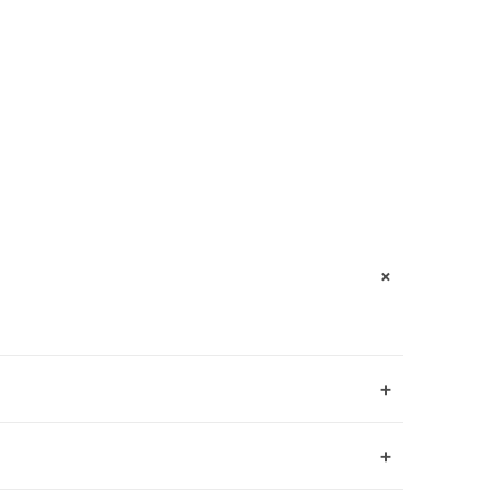
+
+
+