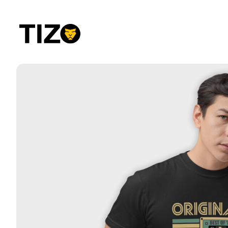
Przejdź
do
treści