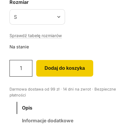
Rozmiar
Sprawdź tabelę rozmiarów
Na stanie
i
Dodaj do koszyka
l
o
ś
Darmowa dostawa od 99 zł · 14 dni na zwrot · Bezpieczne
ć
płatności
K
o
Opis
s
Informacje dodatkowe
z
u