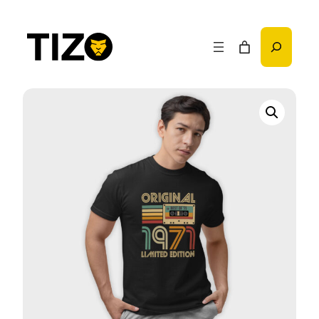
Przejdź
do
Szukaj
treści