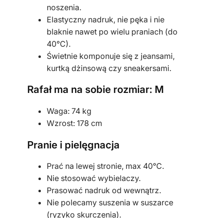
noszenia.
t
Elastyczny nadruk, nie pęka i nie
a
blaknie nawet po wielu praniach (do
40°C).
Świetnie komponuje się z jeansami,
kurtką dżinsową czy sneakersami.
Rafał ma na sobie rozmiar: M
Waga: 74 kg
Wzrost: 178 cm
Pranie i pielęgnacja
Prać na lewej stronie, max 40°C.
Nie stosować wybielaczy.
Prasować nadruk od wewnątrz.
Nie polecamy suszenia w suszarce
(ryzyko skurczenia).