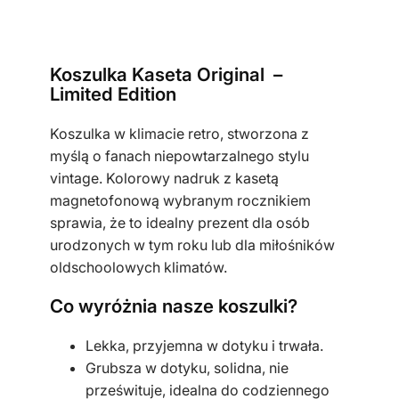
l
k
a
Koszulka Kaseta Original –
m
Limited Edition
ę
s
Koszulka w klimacie retro, stworzona z
k
myślą o fanach niepowtarzalnego stylu
a
vintage. Kolorowy nadruk z kasetą
c
magnetofonową wybranym rocznikiem
z
sprawia, że to idealny prezent dla osób
a
urodzonych w tym roku lub dla miłośników
r
oldschoolowych klimatów.
n
a
Co wyróżnia nasze koszulki?
k
Lekka, przyjemna w dotyku i trwała.
a
Grubsza w dotyku, solidna, nie
s
prześwituje, idealna do codziennego
e