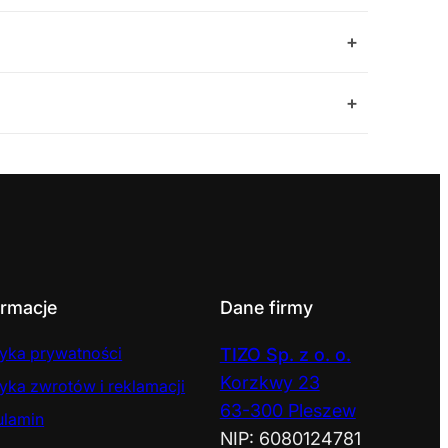
+
+
ormacje
Dane firmy
tyka prywatności
TIZO Sp. z o. o.
Korzkwy 23
tyka zwrotów i reklamacji
63-300 Pleszew
ulamin
NIP: 6080124781