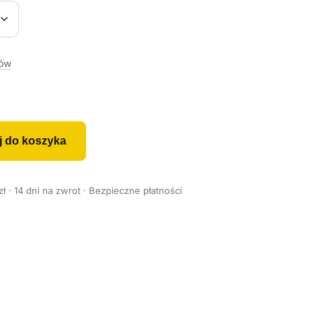
rów
j do koszyka
 · 14 dni na zwrot · Bezpieczne płatności