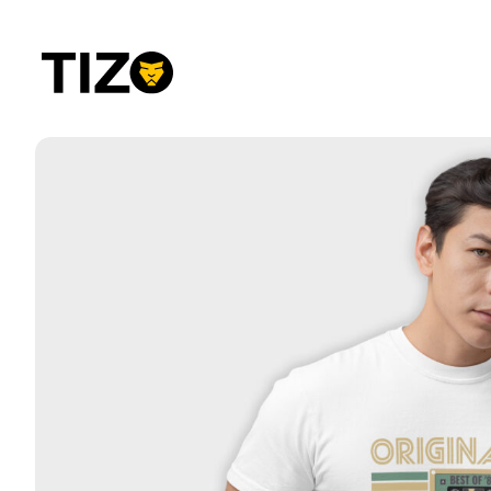
Przejdź
do
treści