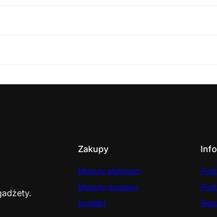
Zakupy
Inf
Metody płatności
Poli
Metody dostawy
Poli
gadżety.
Kontakt
Reg