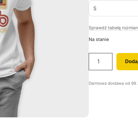
Sprawdź tabelę rozmia
Na stanie
i
Doda
l
o
ś
Darmowa dostawa od 99 zł
ć
K
o
s
z
u
l