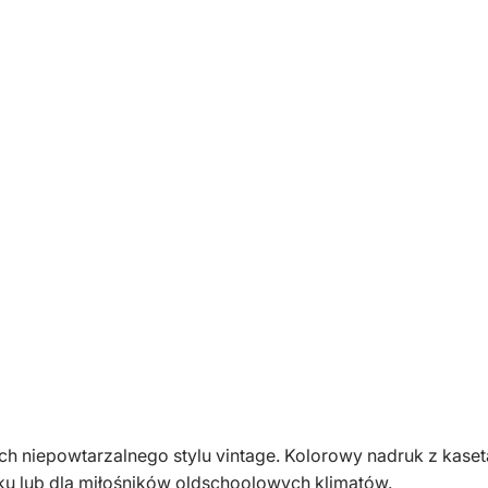
k
a
m
ę
s
k
a
b
i
a
ł
a
k
a
s
e
t
nach niepowtarzalnego stylu vintage. Kolorowy nadruk z ka
a
ku lub dla miłośników oldschoolowych klimatów.