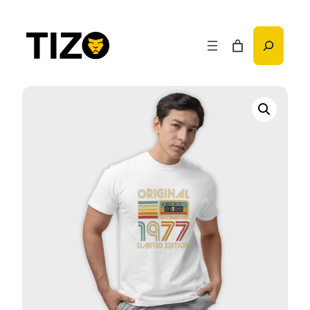
Przejdź
do
Szukaj
treści