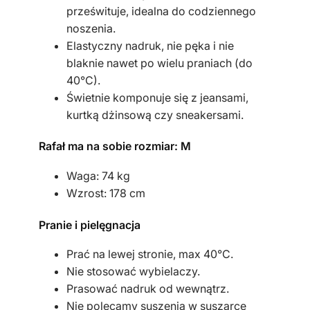
prześwituje, idealna do codziennego
a
noszenia.
Elastyczny nadruk, nie pęka i nie
blaknie nawet po wielu praniach (do
40°C).
Świetnie komponuje się z jeansami,
kurtką dżinsową czy sneakersami.
Rafał ma na sobie rozmiar: M
Waga: 74 kg
Wzrost: 178 cm
Pranie i pielęgnacja
Prać na lewej stronie, max 40°C.
Nie stosować wybielaczy.
Prasować nadruk od wewnątrz.
Nie polecamy suszenia w suszarce