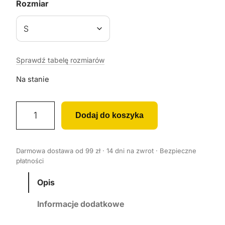
Rozmiar
Sprawdź tabelę rozmiarów
Na stanie
i
Dodaj do koszyka
l
o
ś
Darmowa dostawa od 99 zł · 14 dni na zwrot · Bezpieczne
ć
płatności
K
o
Opis
s
Informacje dodatkowe
z
u