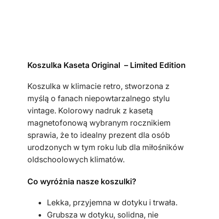
l
k
a
m
ę
Koszulka Kaseta Original – Limited Edition
s
k
Koszulka w klimacie retro, stworzona z
a
myślą o fanach niepowtarzalnego stylu
b
vintage. Kolorowy nadruk z kasetą
i
magnetofonową wybranym rocznikiem
a
sprawia, że to idealny prezent dla osób
ł
urodzonych w tym roku lub dla miłośników
a
oldschoolowych klimatów.
k
a
Co wyróżnia nasze koszulki?
s
Lekka, przyjemna w dotyku i trwała.
e
Grubsza w dotyku, solidna, nie
t