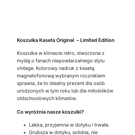
l
k
a
m
ę
Koszulka Kaseta Original – Limited Edition
s
k
Koszulka w klimacie retro, stworzona z
a
myślą o fanach niepowtarzalnego stylu
b
vintage. Kolorowy nadruk z kasetą
i
magnetofonową wybranym rocznikiem
a
sprawia, że to idealny prezent dla osób
ł
urodzonych w tym roku lub dla miłośników
a
oldschoolowych klimatów.
k
a
Co wyróżnia nasze koszulki?
s
Lekka, przyjemna w dotyku i trwała.
e
Grubsza w dotyku, solidna, nie
t