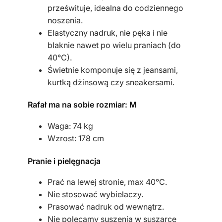
prześwituje, idealna do codziennego
a
noszenia.
Elastyczny nadruk, nie pęka i nie
blaknie nawet po wielu praniach (do
40°C).
Świetnie komponuje się z jeansami,
kurtką dżinsową czy sneakersami.
Rafał ma na sobie rozmiar: M
Waga: 74 kg
Wzrost: 178 cm
Pranie i pielęgnacja
Prać na lewej stronie, max 40°C.
Nie stosować wybielaczy.
Prasować nadruk od wewnątrz.
Nie polecamy suszenia w suszarce