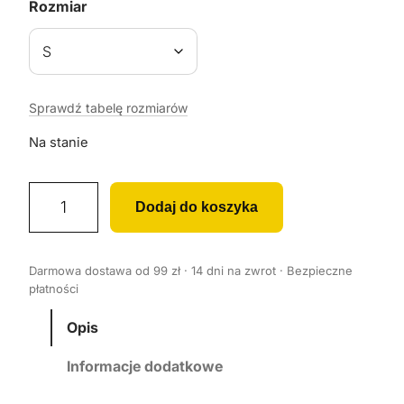
Rozmiar
Sprawdź tabelę rozmiarów
Na stanie
i
Dodaj do koszyka
l
o
ś
Darmowa dostawa od 99 zł · 14 dni na zwrot · Bezpieczne
ć
płatności
K
o
Opis
s
Informacje dodatkowe
z
u