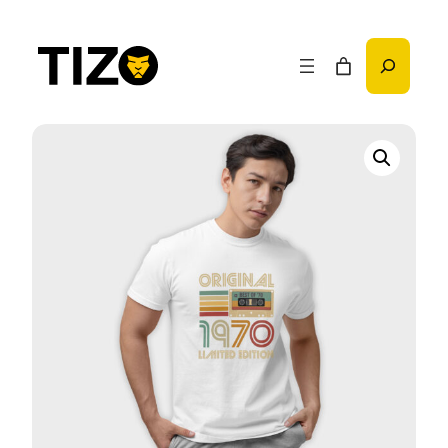
Przejdź
do
Szukaj
treści