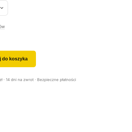
rów
j do koszyka
 · 14 dni na zwrot · Bezpieczne płatności