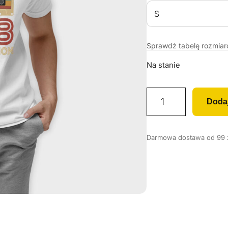
Sprawdź tabelę rozmia
Na stanie
i
Doda
l
o
ś
Darmowa dostawa od 99 zł
ć
K
o
s
z
u
l