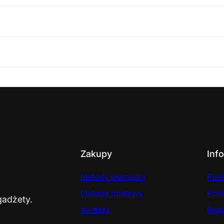
Zakupy
Inf
Metody płatności
Poli
Metody dostawy
Poli
gadżety.
Kontakt
Reg