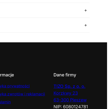
+
+
ormacje
Dane firmy
tyka prywatności
TIZO Sp. z o. o.
Korzkwy 23
tyka zwrotów i reklamacji
63-300 Pleszew
ulamin
NIP: 6080124781