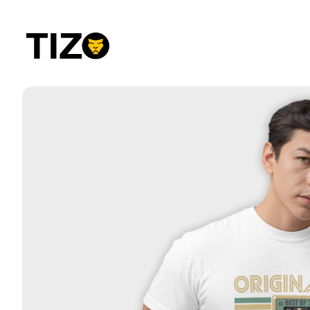
Przejdź
do
treści