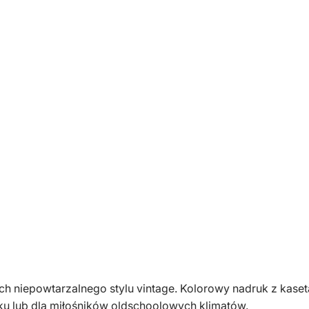
k
a
m
ę
s
k
a
b
i
a
ł
a
k
a
s
e
t
nach niepowtarzalnego stylu vintage. Kolorowy nadruk z ka
a
ku lub dla miłośników oldschoolowych klimatów.