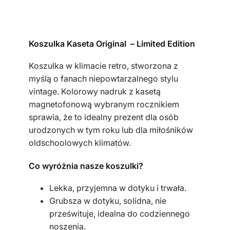
l
k
a
Koszulka Kaseta Original – Limited Edition
d
a
Koszulka w klimacie retro, stworzona z
m
myślą o fanach niepowtarzalnego stylu
s
vintage. Kolorowy nadruk z kasetą
k
magnetofonową wybranym rocznikiem
a
sprawia, że to idealny prezent dla osób
k
urodzonych w tym roku lub dla miłośników
h
oldschoolowych klimatów.
a
k
Co wyróżnia nasze koszulki?
i
k
Lekka, przyjemna w dotyku i trwała.
a
Grubsza w dotyku, solidna, nie
s
prześwituje, idealna do codziennego
e
noszenia.