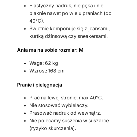
t
Elastyczny nadruk, nie pęka i nie
a
blaknie nawet po wielu praniach (do
40°C).
Świetnie komponuje się z jeansami,
kurtką dżinsową czy sneakersami.
Ania ma na sobie rozmiar: M
Waga: 62 kg
Wzrost: 168 cm
Pranie i pielęgnacja
Prać na lewej stronie, max 40°C.
Nie stosować wybielaczy.
Prasować nadruk od wewnątrz.
Nie polecamy suszenia w suszarce
(ryzyko skurczenia).