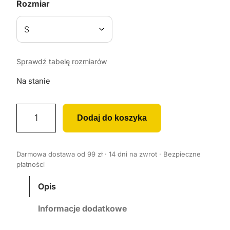
Rozmiar
Sprawdź tabelę rozmiarów
Na stanie
i
Dodaj do koszyka
l
o
ś
Darmowa dostawa od 99 zł · 14 dni na zwrot · Bezpieczne
ć
płatności
K
o
Opis
s
Informacje dodatkowe
z
u