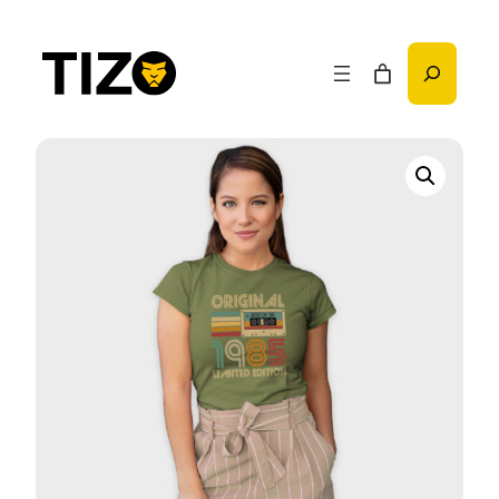
Przejdź
do
Szukaj
treści