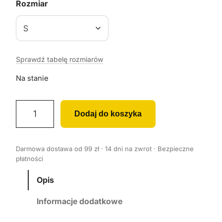
Rozmiar
Sprawdź tabelę rozmiarów
Na stanie
i
Dodaj do koszyka
l
o
ś
Darmowa dostawa od 99 zł · 14 dni na zwrot · Bezpieczne
ć
płatności
K
o
Opis
s
Informacje dodatkowe
z
u