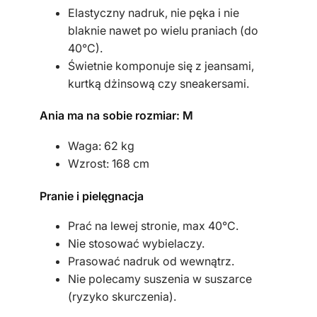
t
Elastyczny nadruk, nie pęka i nie
a
blaknie nawet po wielu praniach (do
40°C).
Świetnie komponuje się z jeansami,
kurtką dżinsową czy sneakersami.
Ania ma na sobie rozmiar: M
Waga: 62 kg
Wzrost: 168 cm
Pranie i pielęgnacja
Prać na lewej stronie, max 40°C.
Nie stosować wybielaczy.
Prasować nadruk od wewnątrz.
Nie polecamy suszenia w suszarce
(ryzyko skurczenia).