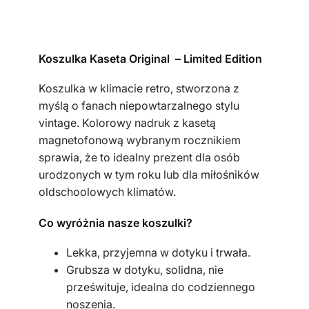
l
k
a
Koszulka Kaseta Original – Limited Edition
d
a
Koszulka w klimacie retro, stworzona z
m
myślą o fanach niepowtarzalnego stylu
s
vintage. Kolorowy nadruk z kasetą
k
magnetofonową wybranym rocznikiem
a
sprawia, że to idealny prezent dla osób
k
urodzonych w tym roku lub dla miłośników
h
oldschoolowych klimatów.
a
k
Co wyróżnia nasze koszulki?
i
k
Lekka, przyjemna w dotyku i trwała.
a
Grubsza w dotyku, solidna, nie
s
prześwituje, idealna do codziennego
e
noszenia.