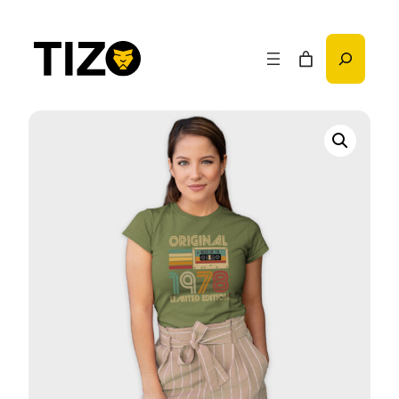
Przejdź
do
Szukaj
treści