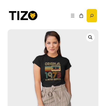
Przejdź
do
Szukaj
treści