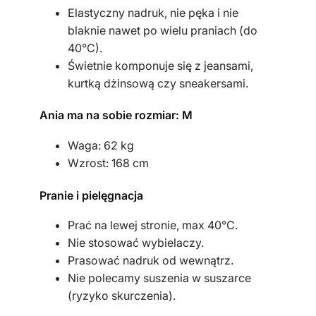
e
Elastyczny nadruk, nie pęka i nie
t
blaknie nawet po wielu praniach (do
a
40°C).
Świetnie komponuje się z jeansami,
kurtką dżinsową czy sneakersami.
Ania ma na sobie rozmiar: M
Waga: 62 kg
Wzrost: 168 cm
Pranie i pielęgnacja
Prać na lewej stronie, max 40°C.
Nie stosować wybielaczy.
Prasować nadruk od wewnątrz.
Nie polecamy suszenia w suszarce
(ryzyko skurczenia).