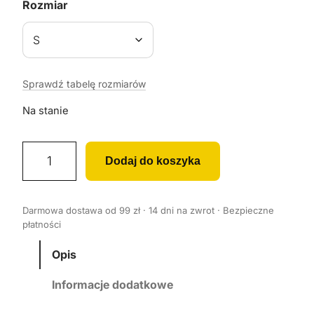
Rozmiar
Sprawdź tabelę rozmiarów
Na stanie
i
Dodaj do koszyka
l
o
ś
Darmowa dostawa od 99 zł · 14 dni na zwrot · Bezpieczne
ć
płatności
K
o
Opis
s
Informacje dodatkowe
z
u