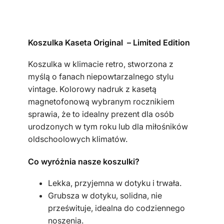
l
k
a
Koszulka Kaseta Original – Limited Edition
d
a
Koszulka w klimacie retro, stworzona z
m
myślą o fanach niepowtarzalnego stylu
s
vintage. Kolorowy nadruk z kasetą
k
magnetofonową wybranym rocznikiem
a
sprawia, że to idealny prezent dla osób
c
urodzonych w tym roku lub dla miłośników
z
oldschoolowych klimatów.
a
r
Co wyróżnia nasze koszulki?
n
a
Lekka, przyjemna w dotyku i trwała.
k
Grubsza w dotyku, solidna, nie
a
prześwituje, idealna do codziennego
s
noszenia.