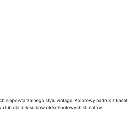
k
a
d
a
m
s
k
a
b
i
a
ł
a
k
nach niepowtarzalnego stylu vintage. Kolorowy nadruk z ka
a
ku lub dla miłośników oldschoolowych klimatów.
s
e
t