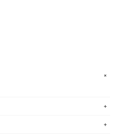
+
+
+