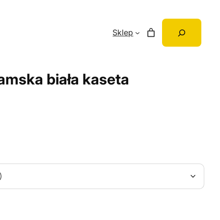
Szukaj
Sklep
amska biała kaseta