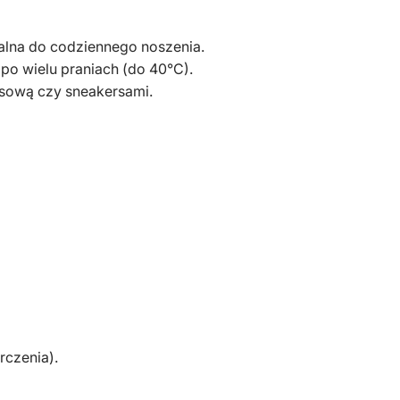
a
ealna do codziennego noszenia.
 po wielu praniach (do 40°C).
nsową czy sneakersami.
rczenia).