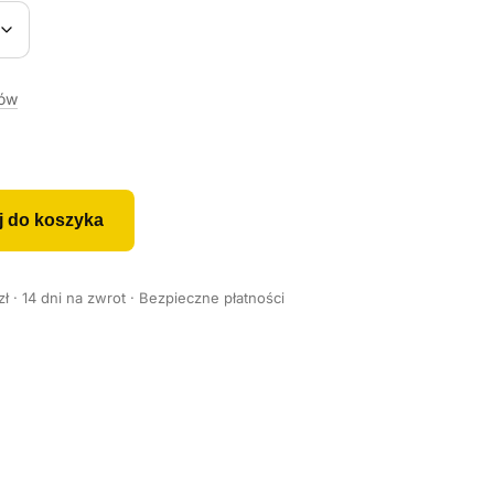
rów
j do koszyka
 · 14 dni na zwrot · Bezpieczne płatności