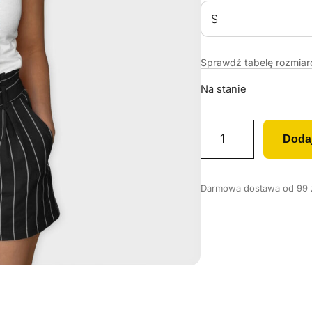
Sprawdź tabelę rozmia
Na stanie
i
Doda
l
o
ś
Darmowa dostawa od 99 zł
ć
K
o
s
z
u
l