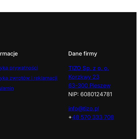
ormacje
Dane firmy
tyka prywatności
TIZO Sp. z o. o.
Korzkwy 23
tyka zwrotów i reklamacji
63-300 Pleszew
ulamin
NIP: 6080124781
info@tizo.pl
+
48 570 333 708