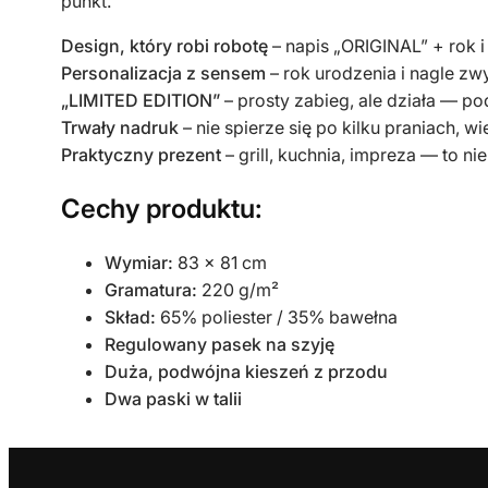
punkt.
Design, który robi robotę
– napis „ORIGINAL” + rok i 
Personalizacja z sensem
– rok urodzenia i nagle zw
„LIMITED EDITION”
– prosty zabieg, ale działa — po
Trwały nadruk
– nie spierze się po kilku praniach, w
Praktyczny prezent
– grill, kuchnia, impreza — to nie
Cechy produktu:
Wymiar:
83 x 81 cm
Gramatura:
220 g/m²
Skład:
65% poliester / 35% bawełna
Regulowany pasek na szyję
Duża, podwójna kieszeń z przodu
Dwa paski w talii