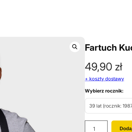
Fartuch Ku
49,90
zł
+ koszty dostawy
Wybierz rocznik:
i
Doda
l