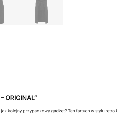
z
n
a
d
r
u
k
i
e
m
K
a
s
e
 – ORIGINAL”
t
a
jak kolejny przypadkowy gadżet? Ten fartuch w stylu retro ka