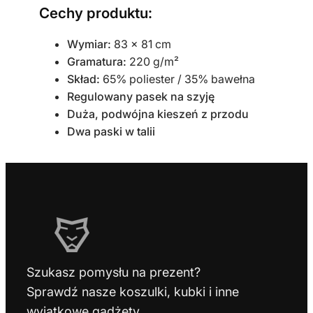
Cechy produktu:
s
e
Wymiar:
83 x 81 cm
t
Gramatura:
220 g/m²
a
Skład:
65% poliester / 35% bawełna
Regulowany pasek na szyję
Duża, podwójna kieszeń z przodu
Dwa paski w talii
Szukasz pomysłu na prezent?
Sprawdź nasze koszulki, kubki i inne
wyjątkowe gadżety.