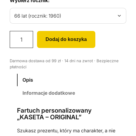
Wybierz rocznik:
i
Dodaj do koszyka
l
o
ś
Darmowa dostawa od 99 zł · 14 dni na zwrot · Bezpieczne
ć
płatności
F
a
Opis
r
Informacje dodatkowe
t
u
Fartuch personalizowany
c
„KASETA – ORIGINAL”
h
K
Szukasz prezentu, który ma charakter, a nie
u