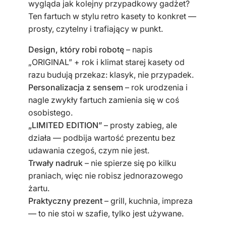
wygląda jak kolejny przypadkowy gadżet?
c
Ten fartuch w stylu retro kasety to konkret —
h
prosty, czytelny i trafiający w punkt.
e
n
Design, który robi robotę
– napis
n
„ORIGINAL” + rok i klimat starej kasety od
y
razu budują przekaz: klasyk, nie przypadek.
z
Personalizacja z sensem
– rok urodzenia i
n
nagle zwykły fartuch zamienia się w coś
a
osobistego.
d
„LIMITED EDITION”
– prosty zabieg, ale
r
działa — podbija wartość prezentu bez
u
udawania czegoś, czym nie jest.
k
Trwały nadruk
– nie spierze się po kilku
i
praniach, więc nie robisz jednorazowego
e
żartu.
m
Praktyczny prezent
– grill, kuchnia, impreza
K
— to nie stoi w szafie, tylko jest używane.
a