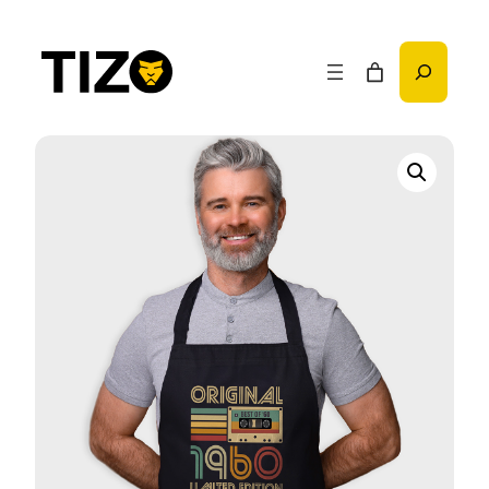
Przejdź
do
Szukaj
treści