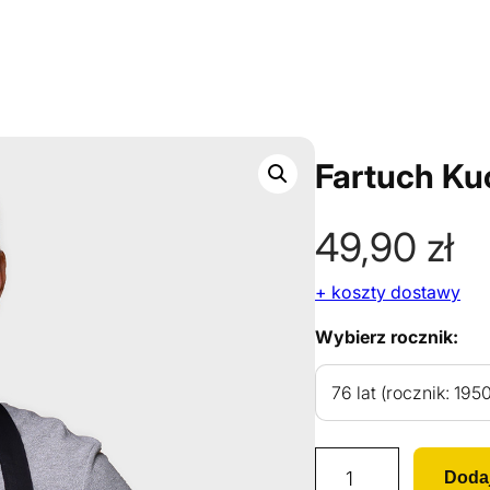
Fartuch Ku
49,90
zł
+ koszty dostawy
Wybierz rocznik:
i
Doda
l