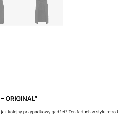
z
n
a
d
r
u
k
i
e
m
K
a
s
e
 – ORIGINAL”
t
a
jak kolejny przypadkowy gadżet? Ten fartuch w stylu retro ka