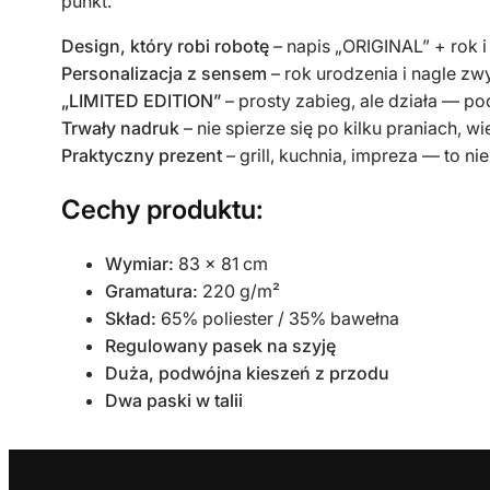
punkt.
Design, który robi robotę
– napis „ORIGINAL” + rok i 
Personalizacja z sensem
– rok urodzenia i nagle zw
„LIMITED EDITION”
– prosty zabieg, ale działa — po
Trwały nadruk
– nie spierze się po kilku praniach, w
Praktyczny prezent
– grill, kuchnia, impreza — to nie
Cechy produktu:
Wymiar:
83 x 81 cm
Gramatura:
220 g/m²
Skład:
65% poliester / 35% bawełna
Regulowany pasek na szyję
Duża, podwójna kieszeń z przodu
Dwa paski w talii