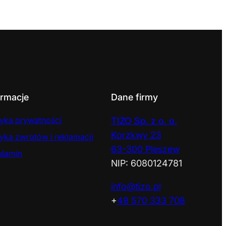
ormacje
Dane firmy
tyka prywatności
TIZO Sp. z o. o.
Korzkwy 23
tyka zwrotów i reklamacji
63-300 Pleszew
ulamin
NIP: 6080124781
info@tizo.pl
+
48 570 333 708