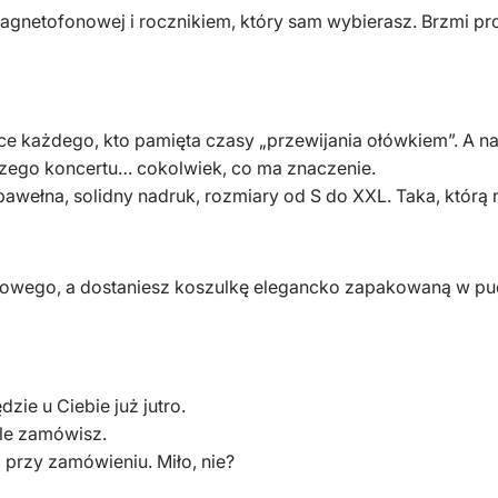
magnetofonowej i rocznikiem, który sam wybierasz. Brzmi pro
ce każdego, kto pamięta czasy „przewijania ołówkiem”. A naw
szego koncertu… cokolwiek, co ma znaczenie.
awełna, solidny nadruk, rozmiary od S do XXL. Taka, którą n
owego, a dostaniesz koszulkę elegancko zapakowaną w pud
ie u Ciebie już jutro.
le zamówisz.
przy zamówieniu. Miło, nie?