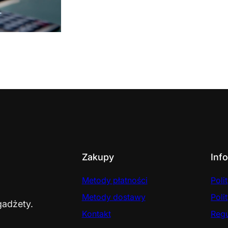
Zakupy
Inf
Metody płatności
Poli
Metody dostawy
Poli
gadżety.
Kontakt
Reg