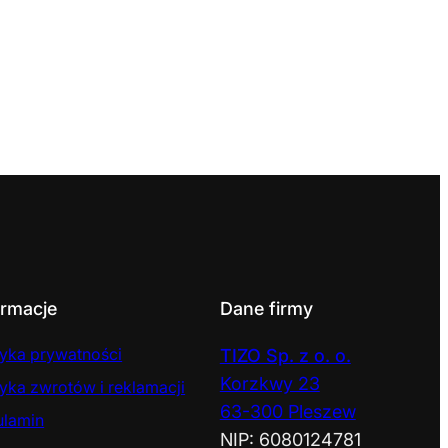
ormacje
Dane firmy
tyka prywatności
TIZO Sp. z o. o.
Korzkwy 23
tyka zwrotów i reklamacji
63-300 Pleszew
ulamin
NIP: 6080124781