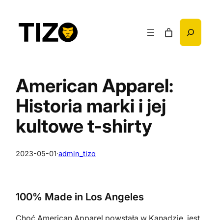
Przejdź
do
Szukaj
treści
American Apparel:
Historia marki i jej
kultowe t-shirty
2023-05-01
·
admin_tizo
100% Made in Los Angeles
Choć American Apparel powstała w Kanadzie, jest