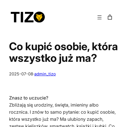
Przejdź
do
treści
Co kupić osobie, która
wszystko już ma?
2025-07-08
·
admin_tizo
Znasz to uczucie?
Zbliżają się urodziny, święta, imieniny albo
rocznica. I znów to samo pytanie: co kupić osobie,
która wszystko już ma? Ma ulubiony zapach,
zestaw kieliszków, smartwatch, książki i kubki. Co